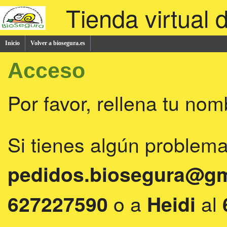
Tienda virtual 
Inicio
Volver a biosegura.es
Acceso
Por favor, rellena tu no
Si tienes algún problema
pedidos.biosegura@gm
o a
al
627227590
Heidi